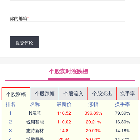
你的邮箱
*
提交评论
个股实时涨跌榜
个股跌幅
个股流入
个股流出
换手率
个股涨幅
排名
名称
最新价
涨幅
换手率
1
N展芯
116.52
396.89%
79.39%
2
锐翔智能
110.02
20.21%
16.80%
3
志特新材
14.8
20.03%
14.18%
4
博腾股份
20.44
20.02%
14.77%