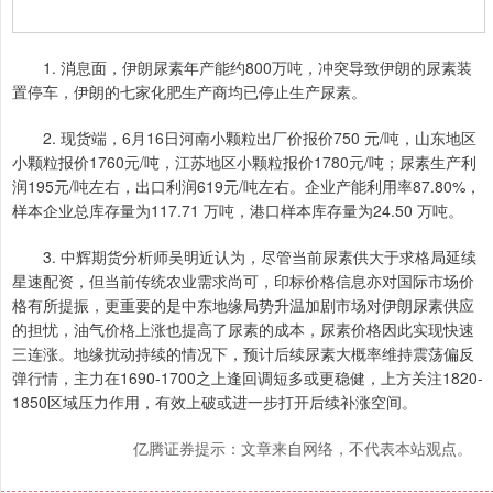
1. 消息面，伊朗尿素年产能约800万吨，冲突导致伊朗的尿素装
置停车，伊朗的七家化肥生产商均已停止生产尿素。
2. 现货端，6月16日河南小颗粒出厂价报价750 元/吨，山东地区
小颗粒报价1760元/吨，江苏地区小颗粒报价1780元/吨；尿素生产利
润195元/吨左右，出口利润619元/吨左右。企业产能利用率87.80%，
样本企业总库存量为117.71 万吨，港口样本库存量为24.50 万吨。
3. 中辉期货分析师吴明近认为，尽管当前尿素供大于求格局延续
星速配资，但当前传统农业需求尚可，印标价格信息亦对国际市场价
格有所提振，更重要的是中东地缘局势升温加剧市场对伊朗尿素供应
的担忧，油气价格上涨也提高了尿素的成本，尿素价格因此实现快速
三连涨。地缘扰动持续的情况下，预计后续尿素大概率维持震荡偏反
弹行情，主力在1690-1700之上逢回调短多或更稳健，上方关注1820-
1850区域压力作用，有效上破或进一步打开后续补涨空间。
亿腾证券提示：文章来自网络，不代表本站观点。