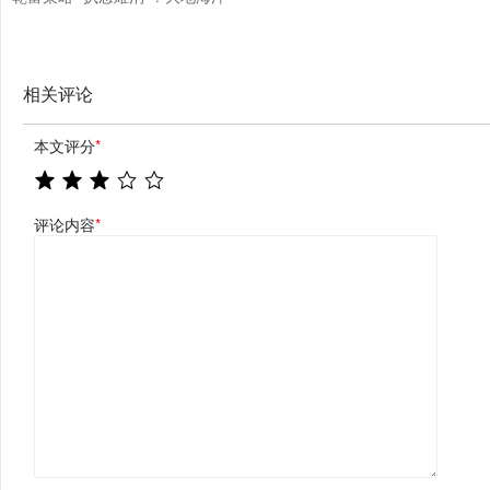
第三次出手，拟1.35亿元收购浙
江虎哥，力求拓宽市场
相关评论
本文评分
*
评论内容
*