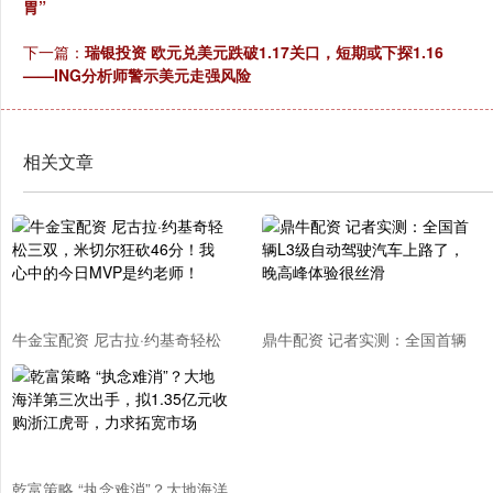
胃”
下一篇：
瑞银投资 欧元兑美元跌破1.17关口，短期或下探1.16
——ING分析师警示美元走强风险
相关文章
牛金宝配资 尼古拉·约基奇轻松
鼎牛配资 记者实测：全国首辆
三双，米切尔狂砍46分！我心
L3级自动驾驶汽车上路了，晚
中的今日MVP是约老师！
高峰体验很丝滑
乾富策略 “执念难消”？大地海洋