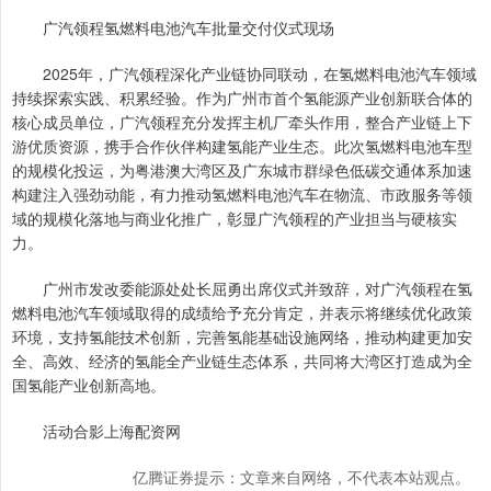
广汽领程氢燃料电池汽车批量交付仪式现场
2025年，广汽领程深化产业链协同联动，在氢燃料电池汽车领域
持续探索实践、积累经验。作为广州市首个氢能源产业创新联合体的
核心成员单位，广汽领程充分发挥主机厂牵头作用，整合产业链上下
游优质资源，携手合作伙伴构建氢能产业生态。此次氢燃料电池车型
的规模化投运，为粤港澳大湾区及广东城市群绿色低碳交通体系加速
构建注入强劲动能，有力推动氢燃料电池汽车在物流、市政服务等领
域的规模化落地与商业化推广，彰显广汽领程的产业担当与硬核实
力。
广州市发改委能源处处长屈勇出席仪式并致辞，对广汽领程在氢
燃料电池汽车领域取得的成绩给予充分肯定，并表示将继续优化政策
环境，支持氢能技术创新，完善氢能基础设施网络，推动构建更加安
全、高效、经济的氢能全产业链生态体系，共同将大湾区打造成为全
国氢能产业创新高地。
活动合影上海配资网
亿腾证券提示：文章来自网络，不代表本站观点。