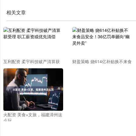
相关文章
互利配资 柔宇科技破产清算获
财盈策略 烧614亿补贴换不来食
受理 职工薪资或优先清偿
品安全！36亿罚单砸向“幽灵外
卖”
火配资 美食+文旅，福建漳州这
么玩