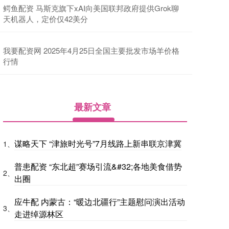
鳄鱼配资 马斯克旗下xAI向美国联邦政府提供Grok聊
天机器人，定价仅42美分
我要配资网 2025年4月25日全国主要批发市场羊价格
行情
最新文章
谋略天下 “津旅时光号”7月线路上新串联京津冀
1、
普患配资 “东北超”赛场引流&#32;各地美食借势
2、
出圈
应牛配 内蒙古：“暖边北疆行”主题慰问演出活动
3、
走进绰源林区