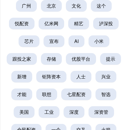
广州
北京
文化
这个
悦配资
亿米网
精艺
泸深投
芯片
宣布
AI
小米
跟投之家
存储
优股平台
提示
新增
钜阵资本
人士
兴业
才能
联想
七星配资
智选
美国
工业
深度
深资管
全民配资
一个
交叉
火箭