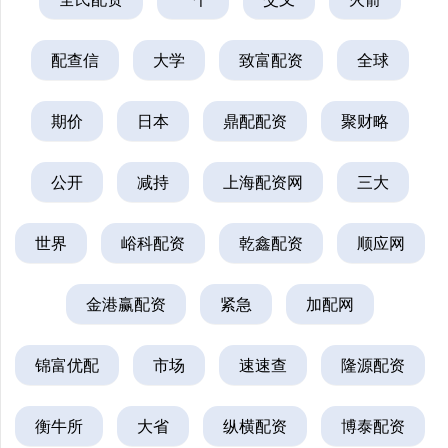
配查信
大学
致富配资
全球
期价
日本
鼎配配资
聚财略
公开
减持
上海配资网
三大
世界
峪科配资
乾鑫配资
顺应网
金港赢配资
紧急
加配网
锦富优配
市场
速速查
隆源配资
衡牛所
大省
纵横配资
博泰配资