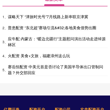
谋略天下 “津旅时光号”7月线路上新串联京津冀
1、
普患配资 “东北超”赛场引流&#32;各地美食借势出圈
2、
应牛配 内蒙古：“暖边北疆行”主题慰问演出活动走进绰源
3、
林区
火配资 美食+文旅，福建漳州这么玩
4、
赛岳恒配资 中美元首是否讨论了美国半导体出口管制问
5、
题？外交部回应
亿腾证券
配资开户
配资公司
实盘配资开户