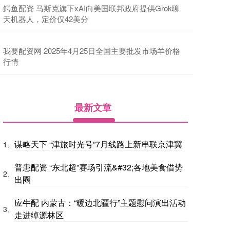
鳄鱼配资 马斯克旗下xAI向美国联邦政府提供Grok聊
天机器人，定价仅42美分
我要配资网 2025年4月25日全国主要批发市场羊价格
行情
最新文章
谋略天下 “津旅时光号”7月线路上新串联京津冀
1、
普患配资 “东北超”赛场引流&#32;各地美食借势
2、
出圈
应牛配 内蒙古：“暖边北疆行”主题慰问演出活动
3、
走进绰源林区