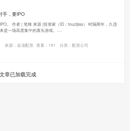
手，要IPO
。 作者 | 笔锋 来源 |投资家（ID：touzijias） 时隔两年，久违
来是一场高度集中的寡头游戏。....
来源：金顶配资
查看：
191
分类：
配资公司
文章已加载完成