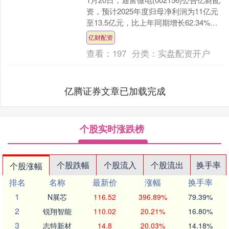
资，预计2025年度归母净利润为11亿元
至13.5亿元，比上年同期增长62.34%至
99.24%。扣除非经常性损益....
亿财配资
查看：
197
分类：
实盘配资开户
亿腾证券文章已加载完成
个股实时涨跌榜
个股跌幅
个股流入
个股流出
换手率
个股涨幅
排名
名称
最新价
涨幅
换手率
1
N展芯
116.52
396.89%
79.39%
2
锐翔智能
110.02
20.21%
16.80%
3
志特新材
14.8
20.03%
14.18%