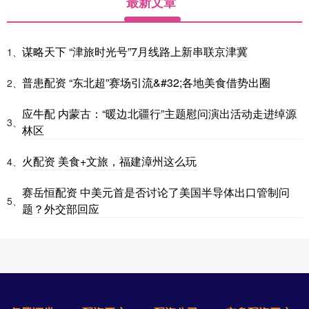
最新文章
谋略天下 “津旅时光号”7月线路上新串联京津冀
1、
普患配资 “东北超”赛场引流&#32;各地美食借势出圈
2、
应牛配 内蒙古：“暖边北疆行”主题慰问演出活动走进绰源
3、
林区
火配资 美食+文旅，福建漳州这么玩
4、
赛岳恒配资 中美元首是否讨论了美国半导体出口管制问
5、
题？外交部回应