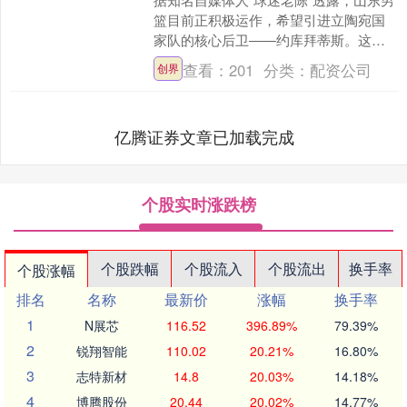
篮目前正积极运作，希望引进立陶宛国
家队的核心后卫——约库拜蒂斯。这位
身高1.93米、体重91公斤的控球后卫以其
查看：
201
分类：
配资公司
创界
左手操作闻名....
亿腾证券文章已加载完成
个股实时涨跌榜
个股跌幅
个股流入
个股流出
换手率
个股涨幅
排名
名称
最新价
涨幅
换手率
1
N展芯
116.52
396.89%
79.39%
2
锐翔智能
110.02
20.21%
16.80%
3
志特新材
14.8
20.03%
14.18%
4
博腾股份
20.44
20.02%
14.77%