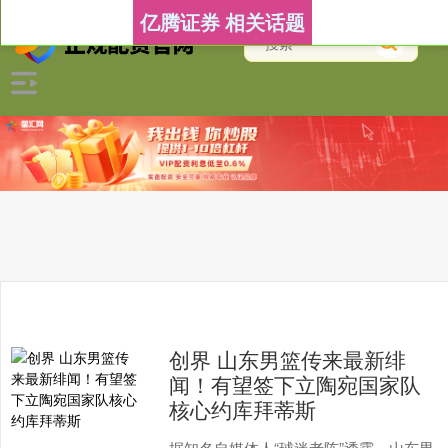
亿腾证券 相关话题
创界 山东男篮传来最新绯
闻！有望签下立陶宛国家队
核心约库拜蒂斯
据知名自媒体人“球迷老陈”透露，山东男