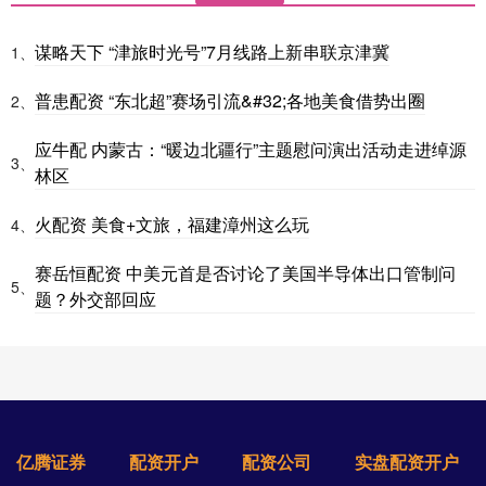
谋略天下 “津旅时光号”7月线路上新串联京津冀
1、
普患配资 “东北超”赛场引流&#32;各地美食借势出圈
2、
应牛配 内蒙古：“暖边北疆行”主题慰问演出活动走进绰源
3、
林区
火配资 美食+文旅，福建漳州这么玩
4、
赛岳恒配资 中美元首是否讨论了美国半导体出口管制问
5、
题？外交部回应
亿腾证券
配资开户
配资公司
实盘配资开户