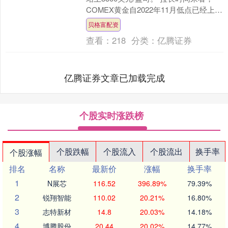
COMEX黄金自2022年11月低点已经上涨
了约110%，特别是自今年4月8日以来....
贝格富配资
查看：
218
分类：
亿腾证券
亿腾证券文章已加载完成
个股实时涨跌榜
个股跌幅
个股流入
个股流出
换手率
个股涨幅
排名
名称
最新价
涨幅
换手率
1
N展芯
116.52
396.89%
79.39%
2
锐翔智能
110.02
20.21%
16.80%
3
志特新材
14.8
20.03%
14.18%
4
博腾股份
20.44
20.02%
14.77%