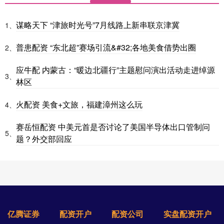
谋略天下 “津旅时光号”7月线路上新串联京津冀
1、
普患配资 “东北超”赛场引流&#32;各地美食借势出圈
2、
应牛配 内蒙古：“暖边北疆行”主题慰问演出活动走进绰源
3、
林区
火配资 美食+文旅，福建漳州这么玩
4、
赛岳恒配资 中美元首是否讨论了美国半导体出口管制问
5、
题？外交部回应
亿腾证券
配资开户
配资公司
实盘配资开户