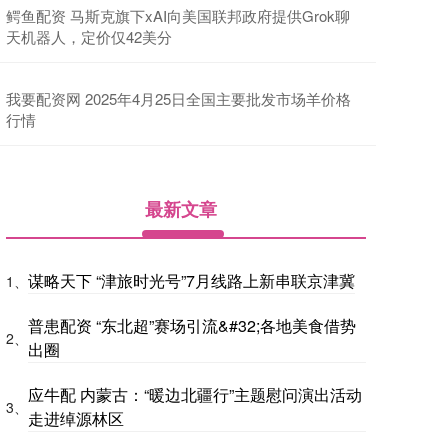
鳄鱼配资 马斯克旗下xAI向美国联邦政府提供Grok聊
天机器人，定价仅42美分
我要配资网 2025年4月25日全国主要批发市场羊价格
行情
最新文章
谋略天下 “津旅时光号”7月线路上新串联京津冀
1、
普患配资 “东北超”赛场引流&#32;各地美食借势
2、
出圈
应牛配 内蒙古：“暖边北疆行”主题慰问演出活动
3、
走进绰源林区