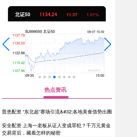
创业板指
3563.12
基
47.56
1.35%
热点资讯
普患配资 “东北超”赛场引流&#32;各地美食借势出圈
安全配资 上海一老板从证人变成罪犯？千万元黄金
交易背后，藏着怎样的秘密