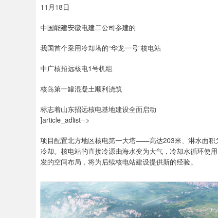
11月18日
沪深300
4694.44
0.89
1.42%
43.13
0.
中国能建安徽电建二公司参建的
我国首个采用冷却塔的“华龙一号”核电站
中广核招远核电1号机组
核岛第一罐混凝土顺利浇筑
标志着山东招远核电基地建设全面启动
]article_adlist-->
项目配置北方地区核电第一大塔——高达203米、淋水面积
冷却。核电站的直接冷源由海水变为大气，冷却水循环使用
发的空间布局，将为后续核电站建设提供新的经验。