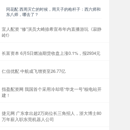
同花配 西周灭亡的时候，周天子的枪杆子：西六师和
东八师，哪去了？
宜人配资 “修”演员大崎捺希宣布年内直播游玩《寂静
岭f》
长富资本 6月5日燃油期货收盘上涨0.1%，报2934元
仁信优配 中航成飞增资至26.77亿
指盈配资网 我国首个采用冷却塔“华龙一号”核电站开
建！
捷元网 广东拿出超2万岗位长三角招人，浙大博士80
万年薪入职东莞机器人公司