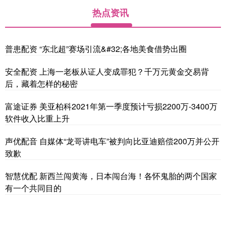
热点资讯
普患配资 “东北超”赛场引流&#32;各地美食借势出圈
安全配资 上海一老板从证人变成罪犯？千万元黄金交易背
后，藏着怎样的秘密
富途证券 美亚柏科2021年第一季度预计亏损2200万-3400万
软件收入比重上升
声优配音 自媒体“龙哥讲电车”被判向比亚迪赔偿200万并公开
致歉
智慧优配 新西兰闯黄海，日本闯台海！各怀鬼胎的两个国家
有一个共同目的