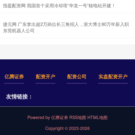
指盈配资网 我国首个采用冷却塔“华龙一号”核电站开建！
捷元网 广东拿出超2万岗位长三角招人，浙大博士80万年薪入职
东莞机器人公司
亿腾证券
配资开户
配资公司
实盘配资开户
友情链接：
Powered by
亿腾证券
RSS地图
HTML地图
Copyright
© 2023-2026