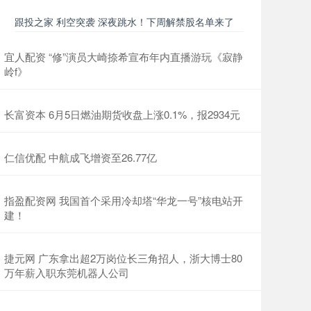
跟投之家 利空突袭 深夜跳水！下周解禁股名单来了
宜人配资 “修”演员大崎捺希宣布年内直播游玩《寂静
岭f》
长富资本 6月5日燃油期货收盘上涨0.1%，报2934元
仁信优配 中航成飞增资至26.77亿
指盈配资网 我国首个采用冷却塔“华龙一号”核电站开
建！
捷元网 广东拿出超2万岗位长三角招人，浙大博士80
万年薪入职东莞机器人公司