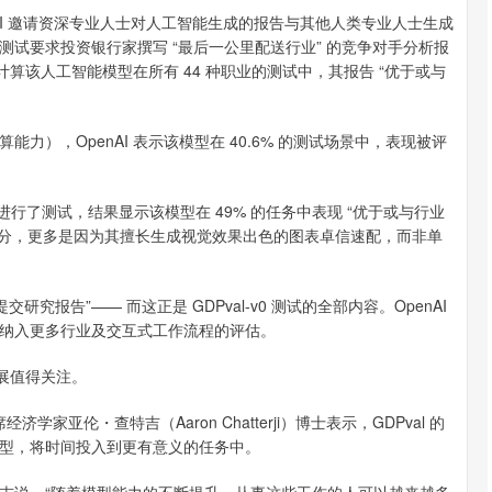
penAI 邀请资深专业人士对人工智能生成的报告与其他人类专业人士生成
试要求投资银行家撰写 “最后一公里配送行业” 的竞争对手分析报
01
沪深300
4694.44
200.89
1.42%
43.1
计算该人工智能模型在所有 44 种职业的测试中，其报告 “优于或与
计算能力），OpenAI 表示该模型在 40.6% 的测试场景中，表现被评
 4.1 模型进行了测试，结果显示该模型在 49% 的任务中表现 “优于或与行业
如此高的评分，更多是因为其擅长生成视觉效果出色的图表卓信速配，而非单
告”—— 而这正是 GDPval-v0 测试的全部内容。OpenAI
纳入更多行业及交互式工作流程的评估。
进展值得关注。
济学家亚伦・查特吉（Aaron Chatterji）博士表示，GDPval 的
型，将时间投入到更有意义的任务中。