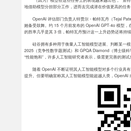
“（因为）模型在这些任务上的表现越来越出色，” 查特
地借助模型分担部分工作，进而去完成潜在价值更高的任务
OpenAI 评估部门负责人特贾尔・帕特瓦丹（Tejal Patwa
她备受鼓舞。约 15 个月前发布的 OpenAI GPT-4o 模型
的胜率几乎是其 3 倍，帕特瓦丹预计这一上升趋势还将持
硅谷拥有多种用于衡量人工智能模型进展、判断某一模型是否
2025（竞争性数学题测试）和 GPQA Diamond（
“性能饱和”，许多人工智能研究者表示，亟需更完善的测
随着 OpenAI 不断证明其人工智能模型对多个行业具有
提升。但要明确宣称其人工智能模型能超越人类，OpenAI