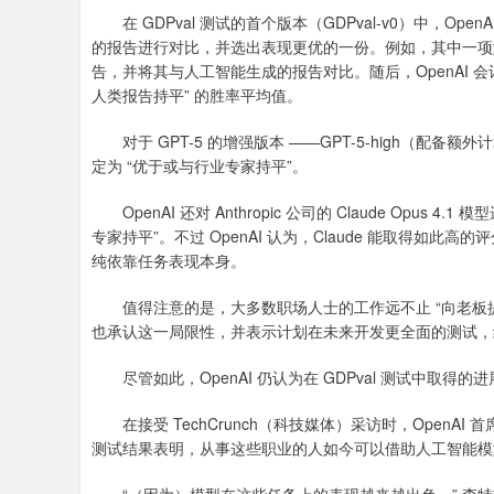
在 GDPval 测试的首个版本（GDPval-v0）中，O
的报告进行对比，并选出表现更优的一份。例如，其中一项测
3940.04
深证成指
14311.
39.68
1.02%
告，并将其与人工智能生成的报告对比。随后，OpenAI 会
人类报告持平” 的胜率平均值。
对于 GPT-5 的增强版本 ——GPT-5-high（配备额外
定为 “优于或与行业专家持平”。
OpenAI 还对 Anthropic 公司的 Claude Opus
专家持平”。不过 OpenAI 认为，Claude 能取得
纯依靠任务表现本身。
值得注意的是，大多数职场人士的工作远不止 “向老板提交研究报
也承认这一局限性，并表示计划在未来开发更全面的测试，
尽管如此，OpenAI 仍认为在 GDPval 测试中取得的
在接受 TechCrunch（科技媒体）采访时，OpenAI 首席经
测试结果表明，从事这些职业的人如今可以借助人工智能模