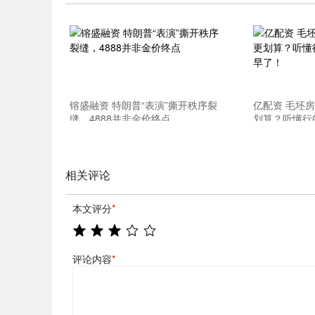
镕盛融资 特朗普“表演”撕开秩序裂
亿配资 毛坯
缝，4888并非金价终点
划算？听懂行
了！
相关评论
本文评分
*
评论内容
*