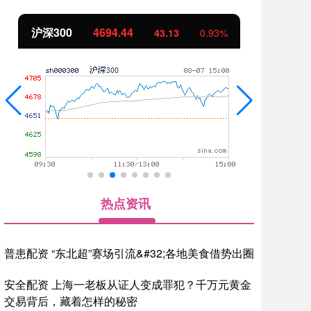
北证50
1134.24
3
0.93%
11.37
1.01
热点资讯
普患配资 “东北超”赛场引流&#32;各地美食借势出圈
安全配资 上海一老板从证人变成罪犯？千万元黄金
交易背后，藏着怎样的秘密