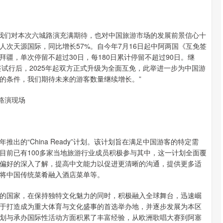
证成指
14311.01
沪深300
200.89
1.42%
a表示, “我们对本次六城路演充满期待，也对中国旅游市场的发展前景信心十
6人次天源国际，同比增长57%。自今年7月16日起中阿两国《互免签
疆，单次停留不超过30日，每180日累计停留不超过90日。继
签试行后，2025年起双方正式升级为全面互免，此举进一步为中国游
的条件，我们期待未来的游客数量继续增长。”
国路演现场
的“China Ready”计划。该计划旨在满足中国游客的特定需
目前已有100多家当地旅游行业成员积极参与其中，这一计划全面覆
偏好的深入了解，提高中文能力以促进更清晰的沟通，提供更多适
将中国传统菜肴融入酒店菜单等。
的国家，在保持独特文化魅力的同时，积极融入全球舞台，迅速崛
于打造成为重大体育与文化盛事的首选举办地，并逐步发展为本区
划与承办国际性活动方面积累了丰富经验，从欧洲歌唱大赛到阿塞