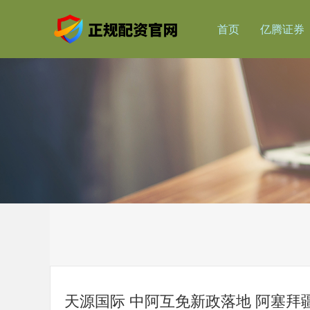
首页
亿腾证券
天源国际 中阿互免新政落地 阿塞拜