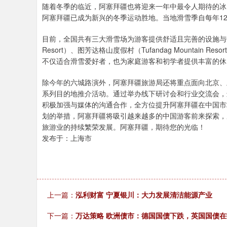
随着冬季的临近，阿塞拜疆也将迎来一年中最令人期待的冰
阿塞拜疆已成为新兴的冬季运动胜地。当地滑雪季自每年1
目前，全国共有三大滑雪场为游客提供舒适且完善的设施与体验，
Resort）、图芳达格山度假村（Tufandag Mountain Re
不仅适合滑雪爱好者，也为家庭游客和初学者提供丰富的休
除今年的六城路演外，阿塞拜疆旅游局还将重点面向北京、
系列目的地推介活动。通过举办线下研讨会和行业交流会，
积极加强与媒体的沟通合作，全方位提升阿塞拜疆在中国市
划的举措，阿塞拜疆将吸引越来越多的中国游客前来探索，
旅游业的持续繁荣发展。阿塞拜疆，期待您的光临！
发布于：上海市
上一篇：
泓利财富 宁夏银川：大力发展清洁能源产业
下一篇：
万达策略 欧洲债市：德国国债下跌，英国国债