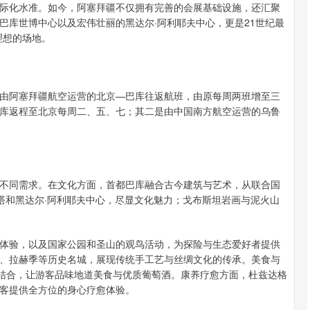
际化水准。如今，阿塞拜疆不仅拥有完善的会展基础设施，还汇聚
巴库世博中心以及宏伟壮丽的黑达尔·阿利耶夫中心，更是21世纪最
理想的场地。
由阿塞拜疆航空运营的北京—巴库往返航班，由原每周两班增至三
库返程至北京每周二、五、七；其二是由中国南方航空运营的乌鲁
不同需求。在文化方面，首都巴库融合古今建筑与艺术，从联合国
的火焰塔和黑达尔·阿利耶夫中心，尽显文化魅力；戈布斯坦岩画与泥火山
体验，以及国家公园和圣山的观鸟活动，为探险与生态爱好者提供
、拉赫季等历史名城，展现传统手工艺与丝绸文化的传承。美食与
密结合，让游客品味地道美食与优质葡萄酒。康养疗愈方面，杜兹达格
客提供全方位的身心疗愈体验。