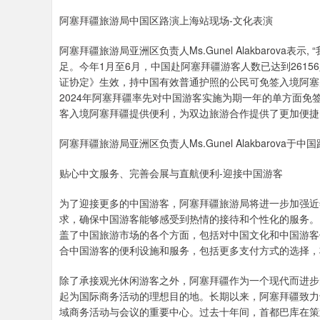
阿塞拜疆旅游局中国区路演上海站现场-文化表演
上证指数
3940.04
深
39.68
1.02%
阿塞拜疆旅游局亚洲区负责人Ms.Gunel Alakbarov
足。今年1月至6月，中国赴阿塞拜疆游客人数已达到2615
证协定》生效，持中国有效普通护照的公民可免签入境阿塞拜
2024年阿塞拜疆率先对中国游客实施为期一年的单方面免
客入境阿塞拜疆提供便利，为双边旅游合作提供了更加便捷
阿塞拜疆旅游局亚洲区负责人Ms.Gunel Alakbarova于中
贴心中文服务、完善会展与直航便利-迎接中国游客
为了迎接更多的中国游客，阿塞拜疆旅游局将进一步加强近年推出
求，确保中国游客能够感受到热情的接待和个性化的服务。
盖了中国旅游市场的各个方面，包括对中国文化和中国游客
合中国游客的便利设施和服务，包括更多支付方式的选择，
除了承接观光休闲游客之外，阿塞拜疆作为一个现代而进步
起为国际商务活动的理想目的地。长期以来，阿塞拜疆致力
域商务活动与会议的重要中心。过去十年间，首都巴库在策