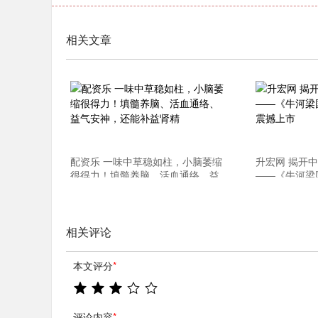
相关文章
配资乐 一味中草稳如柱，小脑萎缩
升宏网 揭开
很得力！填髓养脑、活血通络、益
——《牛河梁
气安神，还能补益肾精
震撼上市
相关评论
本文评分
*
评论内容
*