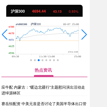
4694.44
北证50
1134.24
43.13
0.93%
热点资讯
应牛配 内蒙古：“暖边北疆行”主题慰问演出活动走
进绰源林区
赛岳恒配资 中美元首是否讨论了美国半导体出口管