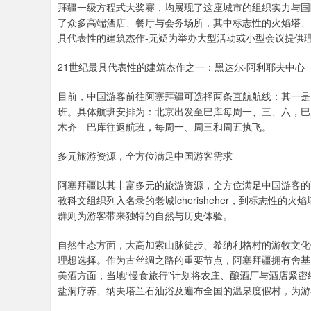
拜疆一级方程式大奖赛，均展现了这座城市的组织实力与国
了众多高端酒店、餐厅与会务场所，其中标志性的火焰塔、
具代表性的建筑杰作-无疑为举办大型活动或小型会议提供
21世纪最具代表性的建筑杰作之一：黑达尔·阿利耶夫中心
目前，中国游客前往阿塞拜疆可选择两条直航航线：其一是
班。具体航班安排为：北京出发至巴库每周一、三、六，巴
木齐—巴库往返航班，每周一、周三和周五执飞。
多元旅游资源，全方位满足中国游客需求
阿塞拜疆以其丰富多元的旅游资源，全方位满足中国游客的
教科文组织列入名录的老城Icherisheher，到标志性
群则为游客带来独特的自然与历史体验。
自然生态方面，大高加索山脉徒步、希纳利格村的游牧文化
理想选择。作为古丝绸之路的重要节点，阿塞拜疆拥有舍基
美酒方面，当地“慢食旅行”计划将农庄、酿酒厂与酒店紧
盐洞疗养、纳夫塔兰石油浴及遍布全国的温泉度假村，为游