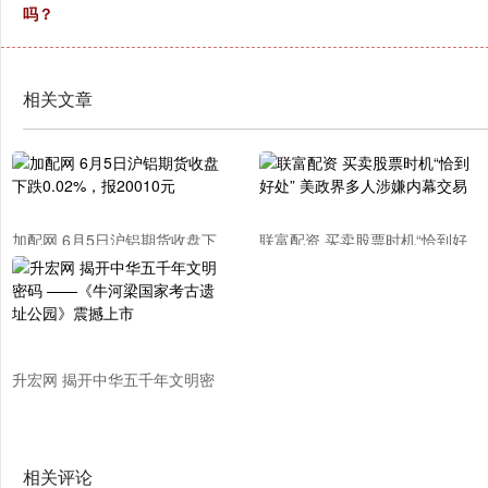
吗？
相关文章
加配网 6月5日沪铝期货收盘下
联富配资 买卖股票时机“恰到好
跌0.02%，报20010元
处” 美政界多人涉嫌内幕交易
升宏网 揭开中华五千年文明密
码 ——《牛河梁国家考古遗址
公园》震撼上市
相关评论