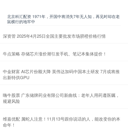
北京科汇配资 1971年，开国中将消失7年无人知，再见时却在老
鼠横行的地牢中
深资管 2025年4月25日全国主要批发市场脐橙价格行情
牛点策略 存储芯片涨价潮引发手机、笔记本集体提价！
中金财富 AI芯片份额大降 英伟达加码中国本土研发 7月或将推
出新特供GPU
嗨牛股票 广东储牌药业有限公司新曲线：老年人用药遵医嘱，
规避风险
维嘉优配 属蛇人注意！11月13号跟你说话的人，能改变你的本
命年！