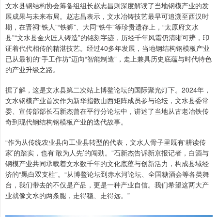
文水县钢结构协会筹备组组长赵志昌则深度解读了当地钢模产业的发
展成果与未来布局。赵志昌表示，文水冶铸技艺最早可追溯至西汉时
期，在晋祠“铁人”“铁狮”、大同“铁牛”等珍贵遗存上，“太原府文水
县”“文水县金火匠人铸造”的铭刻字迹，历经千年风霜仍清晰可辨，印
证着代代相传的精湛技艺。经过40多年发展，当地钢结构钢模板产业
已从最初的“手工作坊”迈向“智能制造”，走上兼具历史底蕴与时代特色
的产业升级之路。
据了解，这是文水县第二次站上博鳌论坛的国际聚光灯下。2024年，
文水钢模产业首次作为新华指数山西矩阵成员参与论坛，文水县委常
委、宣传部部长石新杰曾在平行分论坛中，讲述了当地从古老冶铁传
奇到现代钢结构钢模板产业的迭代故事。
“作为从传统农业县向工业县转型的代表，文水人骨子里既有‘耕读传
家’的踏实，也有‘敢为人先’的闯劲。”石新杰告诉新京报记者，白酒与
钢模产业共同承载着文水数千年的文化底蕴与创新活力，构成县域经
济的“黑白双支柱”。“从博鳌论坛到赤水河论坛、全国糖酒会等各类舞
台，我们带去的不仅是产品，更是一种产业自信。我们希望这两大产
业就像文水的两条腿，走得稳、走得远。”