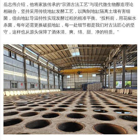
岳志伟介绍，他将家族传承的“宗酒古法工艺”与现代微生物酿造理论
相融合，坚持采用传统地缸发酵工艺，以陶制地缸隔离土壤有害细
菌，借由地缸导温特性实现发酵过程的精准平衡。“投料前，用花椒水
杀菌，每年还需更换破损地缸，每一处细节都是我们对古法匠心的坚
守，这样也从源头保障了酒体清、爽、绵、甜、净的特质。”