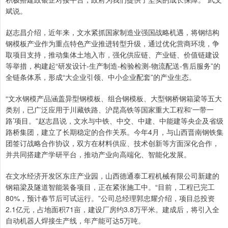
斌说。
赵志昌介绍，近年来，文水紧抓国家制造业强国战略机遇，将钢结构
钢模板产业作为重点特色产业推进转型升级，通过优化营商环境，争
取项目支持，推动集体土地入市，强化供应链、产业链、价值链建设
等举措，构建起“研发设计-生产制造-检验检测-物流配送-售后服务”的
全链条体系，形成“大企业引领、中小企业配套”的产业生态。
“文水钢模产品涵盖异型钢模板、组合钢模板、大型钢桥钢箱梁等五大
类别，已广泛应用于川藏铁路、沪昆高铁等国家重大工程和‘一带一
路’项目。”赵志昌说，文水与中铁、中交、中建、中能建等央企及省级
路桥集团，建立了长期稳定的合作关系。今年4月，与山西晋南钢铁集
团签订战略合作协议，双方在材料供应、技术创新等方面深化合作，
并共同搭建产学研平台，推动产业向高端化、智能化发展。
在文水经济开发区东庄产业园，山西德通泰工程机械有限公司新建的
钢箱梁及隧道智能装备项目，正在紧张施工中。“目前，工程已完工
80%，预计春节后可试运行。”公司总经理郭忠耀介绍，项目总投资
2.1亿元，占地面积71亩，建设厂房约3.8万平米。建成后，将引入全
自动机器人焊接生产线，年产能可达5万吨。