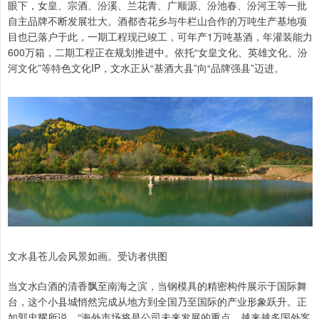
眼下，女皇、宗酒、汾溪、兰花青、广顺源、汾池春、汾河王等一批
自主品牌不断发展壮大。酒都杏花乡与牛栏山合作的万吨生产基地项
目也已落户于此，一期工程现已竣工，可年产1万吨基酒，年灌装能力
600万箱，二期工程正在规划推进中。依托“女皇文化、英雄文化、汾
河文化”等特色文化IP，文水正从“基酒大县”向“品牌强县”迈进。
文水县苍儿会风景如画。受访者供图
当文水白酒的清香飘至南海之滨，当钢模具的精密构件展示于国际舞
台，这个小县城悄然完成从地方到全国乃至国际的产业形象跃升。正
如郭忠耀所说，“海外市场将是公司未来发展的重点，越来越多国外客