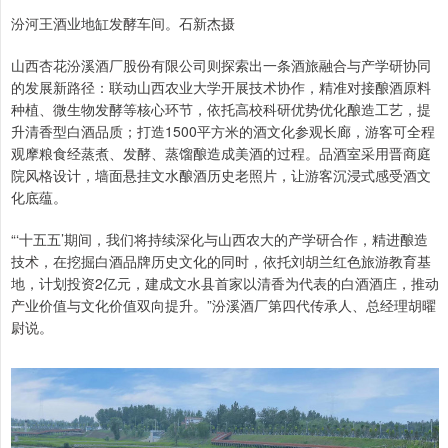
汾河王酒业地缸发酵车间。石新杰摄
山西杏花汾溪酒厂股份有限公司则探索出一条酒旅融合与产学研协同
的发展新路径：联动山西农业大学开展技术协作，精准对接酿酒原料
种植、微生物发酵等核心环节，依托高校科研优势优化酿造工艺，提
升清香型白酒品质；打造1500平方米的酒文化参观长廊，游客可全程
观摩粮食经蒸煮、发酵、蒸馏酿造成美酒的过程。品酒室采用晋商庭
院风格设计，墙面悬挂文水酿酒历史老照片，让游客沉浸式感受酒文
化底蕴。
“‘十五五’期间，我们将持续深化与山西农大的产学研合作，精进酿造
技术，在挖掘白酒品牌历史文化的同时，依托刘胡兰红色旅游教育基
地，计划投资2亿元，建成文水县首家以清香为代表的白酒酒庄，推动
产业价值与文化价值双向提升。”汾溪酒厂第四代传承人、总经理胡曜
尉说。