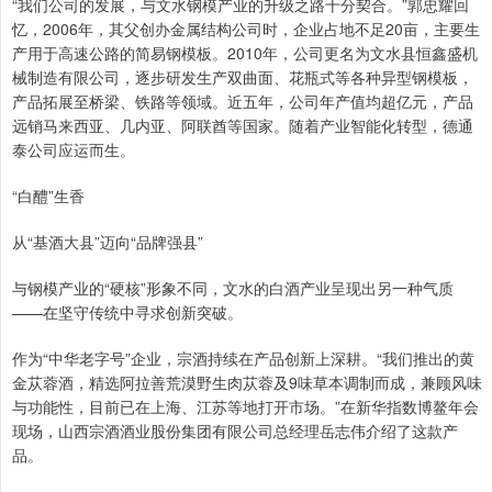
“我们公司的发展，与文水钢模产业的升级之路十分契合。”郭忠耀回
忆，2006年，其父创办金属结构公司时，企业占地不足20亩，主要生
产用于高速公路的简易钢模板。2010年，公司更名为文水县恒鑫盛机
械制造有限公司，逐步研发生产双曲面、花瓶式等各种异型钢模板，
产品拓展至桥梁、铁路等领域。近五年，公司年产值均超亿元，产品
远销马来西亚、几内亚、阿联酋等国家。随着产业智能化转型，德通
泰公司应运而生。
“白醴”生香
从“基酒大县”迈向“品牌强县”
与钢模产业的“硬核”形象不同，文水的白酒产业呈现出另一种气质
——在坚守传统中寻求创新突破。
作为“中华老字号”企业，宗酒持续在产品创新上深耕。“我们推出的黄
金苁蓉酒，精选阿拉善荒漠野生肉苁蓉及9味草本调制而成，兼顾风味
与功能性，目前已在上海、江苏等地打开市场。”在新华指数博鳌年会
现场，山西宗酒酒业股份集团有限公司总经理岳志伟介绍了这款产
品。