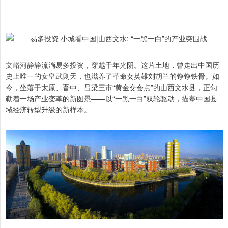
文峪河静静流淌易多投资，穿越千年光阴。这片土地，曾走出中国历
史上唯一的女皇武则天，也滋养了革命女英雄刘胡兰的铮铮铁骨。如
今，坐落于太原、晋中、吕梁三市“黄金交会点”的山西文水县，正勾
勒着一场产业变革的新图景——以“一黑一白”双轮驱动，描摹中国县
域经济转型升级的新样本。