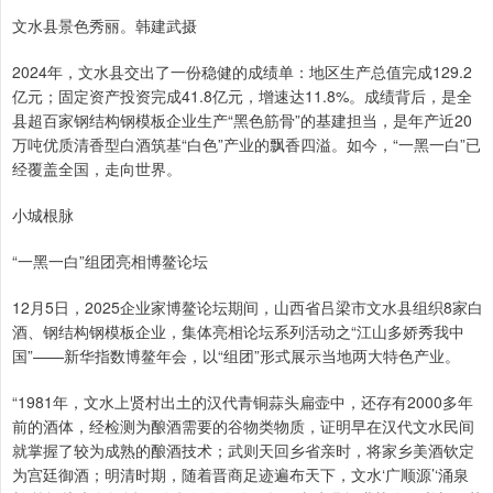
文水县景色秀丽。韩建武摄
2024年，文水县交出了一份稳健的成绩单：地区生产总值完成129.2
亿元；固定资产投资完成41.8亿元，增速达11.8%。成绩背后，是全
县超百家钢结构钢模板企业生产“黑色筋骨”的基建担当，是年产近20
万吨优质清香型白酒筑基“白色”产业的飘香四溢。如今，“一黑一白”已
经覆盖全国，走向世界。
小城根脉
“一黑一白”组团亮相博鳌论坛
12月5日，2025企业家博鳌论坛期间，山西省吕梁市文水县组织8家白
酒、钢结构钢模板企业，集体亮相论坛系列活动之“江山多娇秀我中
国”——新华指数博鳌年会，以“组团”形式展示当地两大特色产业。
“1981年，文水上贤村出土的汉代青铜蒜头扁壶中，还存有2000多年
前的酒体，经检测为酿酒需要的谷物类物质，证明早在汉代文水民间
就掌握了较为成熟的酿酒技术；武则天回乡省亲时，将家乡美酒钦定
为宫廷御酒；明清时期，随着晋商足迹遍布天下，文水‘广顺源’‘涌泉