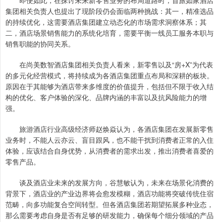
即便如此，在探讨未来新零售业务的布局道路时，首旅如家酒店
集团相关负责人也提出了现阶段仍会面临两种挑战：其一，精准选品
的持续优化，这需要酒店集团建立动态化的市场需求洞察体系；其
二，酒店场景销售能力的系统化培育，需要平衡一线员工服务本职与
销售职能的协同关系。
在尚美数智酒店集团相关负责人看来，新零售以及“房+X”为代表
的多元化经营模式，将持续成为各酒店集团重点布局和深耕的板块。
原因在于其能够为酒店带来多维度的价值提升，包括但不限于收入结
构的优化、客户体验的深化、品牌内涵的丰富以及抗风险能力的增
强。
旅游酒店行业高级经济师赵焕焱认为，各酒店集团在发展新零售
业务时，不能人云亦云、盲目跟风，也不能干扰到消费者正常的入住
体验，应该结合自身优势，从消费者的需求出发，推出消费者喜爱的
零售产品。
谈及酒店业未来的发展方向，谷慧敏认为，未来在场景化消费的
背景下，酒店业的产业边界将会愈发模糊，酒店功能将突破传统住宿
范畴，向多功能复合空间转型。但各酒店集团若期望拓展多种业态，
那么需要考虑自身是否有足够的研发能力，确保每个细分领域的产品