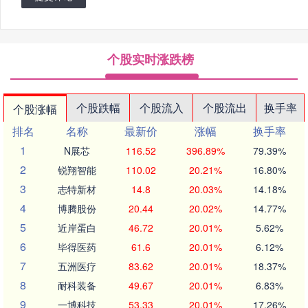
个股实时涨跌榜
个股跌幅
个股流入
个股流出
换手率
个股涨幅
排名
名称
最新价
涨幅
换手率
1
N展芯
116.52
396.89%
79.39%
2
锐翔智能
110.02
20.21%
16.80%
3
志特新材
14.8
20.03%
14.18%
4
博腾股份
20.44
20.02%
14.77%
5
近岸蛋白
46.72
20.01%
5.62%
6
毕得医药
61.6
20.01%
6.12%
7
五洲医疗
83.62
20.01%
18.37%
8
耐科装备
49.67
20.01%
6.83%
9
一博科技
53.33
20.01%
17.26%