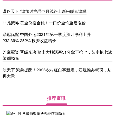
谋略天下 “津旅时光号”7月线路上新串联京津冀
非凡策略 黄金价格企稳！一口价金饰重启涨价
鼎冠优配 中国外运2021年第一季度预计净利上升
232.39%-252% 投资收益增长
芝麻配资 晋级东决!骑士大胜活塞31分拿下抢七，队史抢七战
绩8胜2负
股天下 紧急提醒！2026农村红白事新规，违规操办就罚，别
再大意
推荐资讯