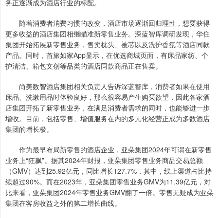
务正逐渐成为酒店行业的标配。
随着消费者消费习惯的改变，酒店市场逐渐回归理性，想要获得
更多收益的酒店集团相继瞄准新零售业务。深蓝智库调研发现，华住
集团开始拓展新零售业务，售卖枕头、被芯以及洗护香氛等酒店同款
产品。同时，首旅如家App显示，在优选商城页面，有床品家纺、个
护清洁、箱包文创等品类的酒店同款商品正在售卖。
尚美数智酒店集团相关负责人告诉深蓝智库，消费者如果在使用
床品、洗漱用品时体验良好，那么很容易产生购买欲望，因此各家酒
店集团开拓了新零售业务，在满足消费者需求的同时，也能够进一步
增收。目前，包括零售、增值服务在内的多元化经营正成为多数酒店
集团的增长极。
作为最早布局新零售的酒店企业，亚朵集团2024年可谓在新零售
业务上“狂飙”。据其2024年财报，亚朵集团零售业务商品交易总额
（GMV）达到25.92亿元，同比增长127.7%，其中，线上渠道占比持
续超过90%。而在2023年，亚朵集团零售业务GMV为11.39亿元，对
比来看，亚朵集团2024年零售业务GMV翻了一倍。零售无疑成为亚朵
集团在客房收益之外的第二增长曲线。