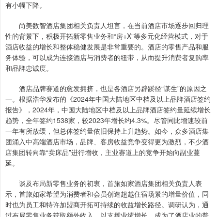
有小幅下降。
尚美数智酒店集团相关负责人坦言，在当前酒店市场逐步回归理
性的背景下，积极开拓新零售业务和“房+X”等多元化经营模式，对于
酒店收益的增长和整体稳健发展是非常重要的。酒店的零售产品和服
务体验，可以成为连接酒店与消费者的纽带，从而提升消费者复购率
和品牌忠诚度。
酒店品牌赛道的愈发拥挤，也是各酒店另辟蹊径“谋生”的原因之
一。根据浩华发布的《2024年中国大陆地区中档及以上品牌酒店签约
报告》，2024年，中国大陆地区中档及以上品牌酒店签约量延续增长
趋势，全年签约1538家，较2023年增长约4.3%。尽管同比增速较前
一年有所放缓，但总体签约量依旧保持上升趋势。如今，众多酒店集
团涌入中高端酒店市场，品牌、客房收益竞争变得更为激烈，不少酒
店集团转向靠“卖床品”进行增收，主业赛道上的竞争开始向副业蔓
延。
谈及布局新零售业务的初衷，首旅如家酒店集团相关负责人表
示，首旅如家希望为消费者和会员创造超越住宿场景的增量价值，同
时也为员工和特许加盟商开拓可持续的收益增长路径。调研认为，通
过布局零售业务获取额外收入，以支撑业绩增长，成为了酒店业的普