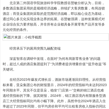
北京第二外国语学院旅游科学学院教授谷慧敏分析认为，目前，
多数酒店集团采用的是规模经济战略，持续扩大客房数量，布局连锁
酒店；而亚朵集团则采取的是范围经济战略，即以核心业态为基础，
通过同心多元化实现业务边界的拓展。谷慧敏强调，这种发展模式对
企业综合实力要求较高，并非所有企业都具备开展零售产品开发等多
元化经营的条件。
经营承压下的困局突围九融配资端
深蓝智库在调研中发现，在面对“为何布局新零售业务”的问题
时，超过八成的酒店集团提到了“为消费者提供增量价值”“提升收益”等
关键词。
在经历2023年爆发式增长后，酒旅市场逐渐回归理性。从经营指
标来看，亚朵集团公布的财报显示，2024年的经营指标均未达到2023
年同期水平。其实不仅是亚朵，稳坐“门店第一”交椅的锦江酒店也难
逃经营指标的下降。据其财报，2024年，锦江酒店境内有限服务型酒
店三大经营指标同比均有小幅下降。此外，虽然华住2024年酒店入住
率超过了2023年同期，但平均房价和平均可出租客房收入指标仍同比